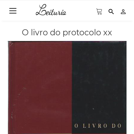
search
person_outline
O livro do protocolo xx