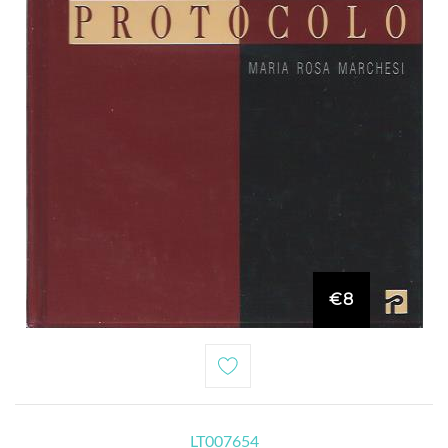
€8
LT007654