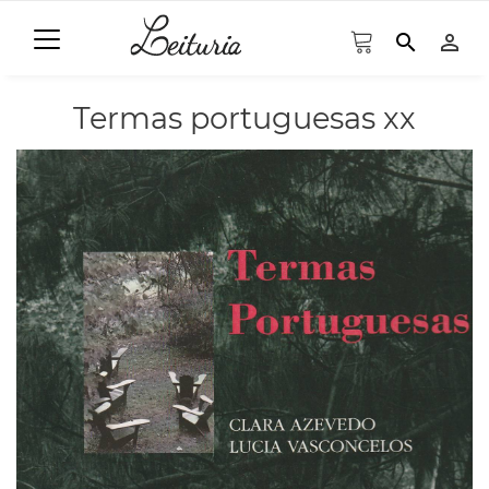
search
person_outline
Termas portuguesas xx