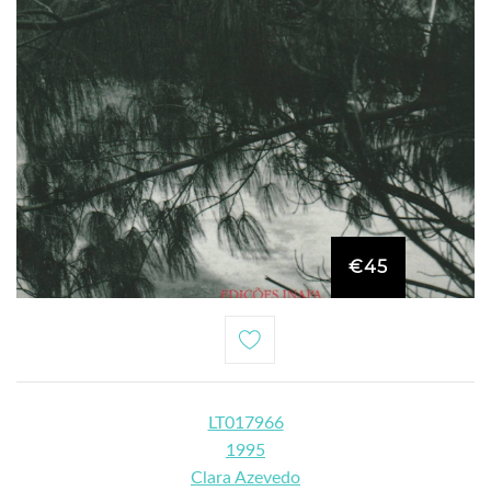
€45
LT017966
1995
Clara Azevedo