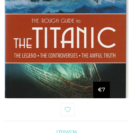
€7
LT016536