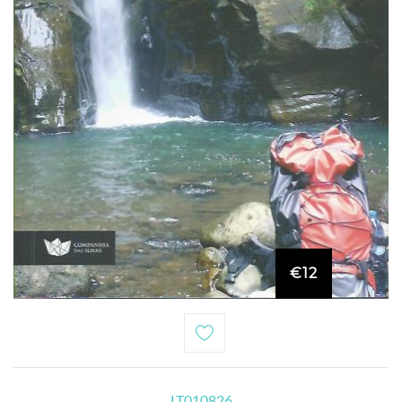
€12
LT010826