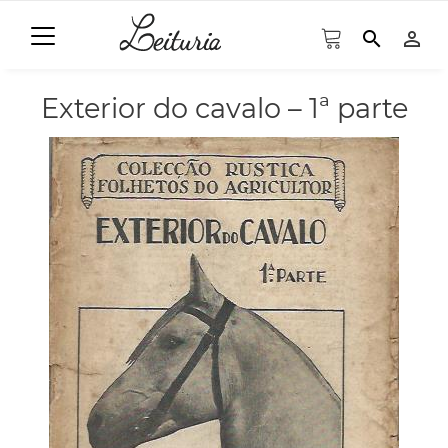
search
person_outline
Exterior do cavalo – 1ª parte