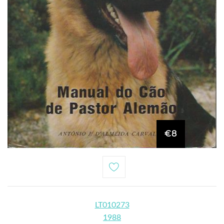
€8
LT010273
1988