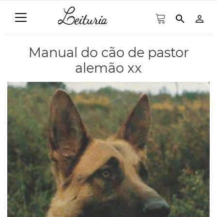
search
person_outline
Manual do cão de pastor
alemão xx