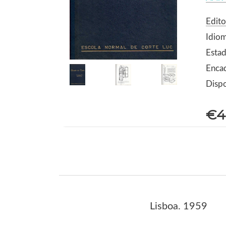
Edito
Idio
Estad
Encad
Dispo
€4
Lisboa. 1959