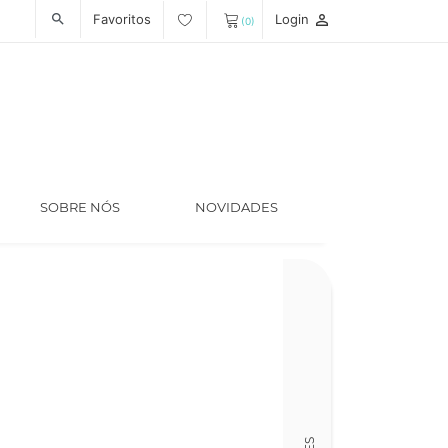
Favoritos
Login
person_outline
search
(0)
SOBRE NÓS
NOVIDADES
Código
LT005457