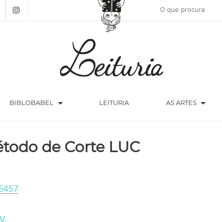
arrow_drop_down
arrow_drop_down
BIBLOBABEL
LEITURIA
AS ARTES
todo de Corte LUC
5457
V.