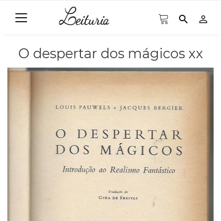
search
person_outline
O despertar dos mágicos xx