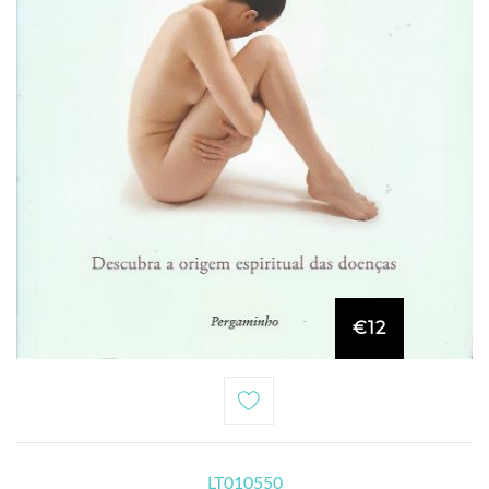
€12
LT010550