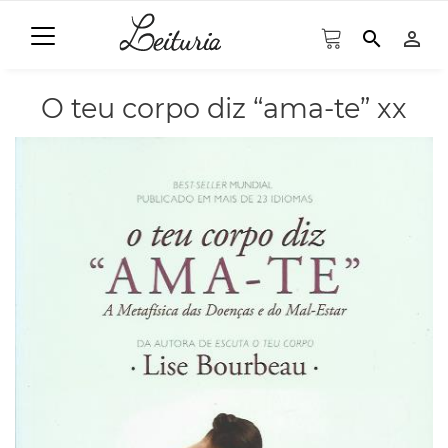
search
person_outline
O teu corpo diz “ama-te” xx