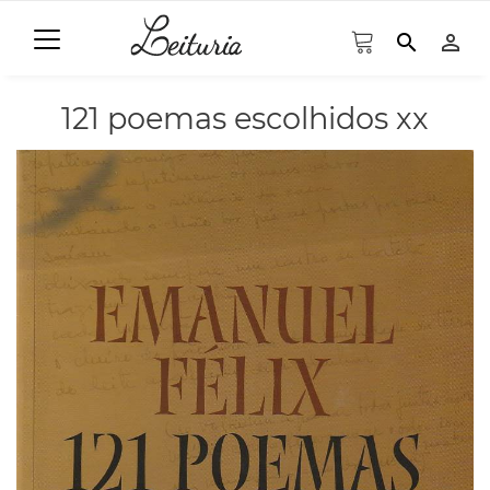
search
person_outline
121 poemas escolhidos xx