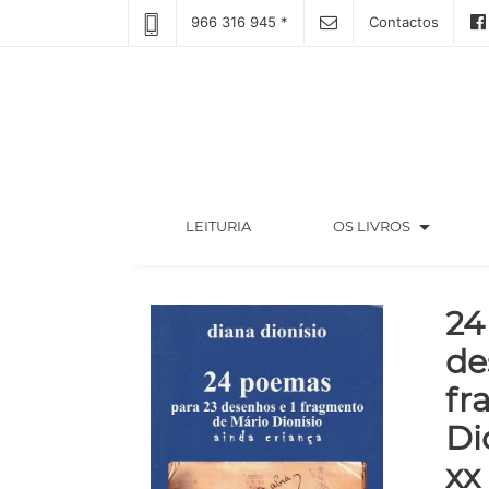
966 316 945 *
Contactos
arrow_drop_down
(CURRENT)
LEITURIA
OS LIVROS
24
de
fr
Di
xx