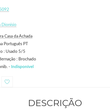
5092
 Dionísio
ra Casa da Achada
ma Português PT
o : Usado 5/5
dernação : Brochado
nib. -
Indisponível
DESCRIÇÃO