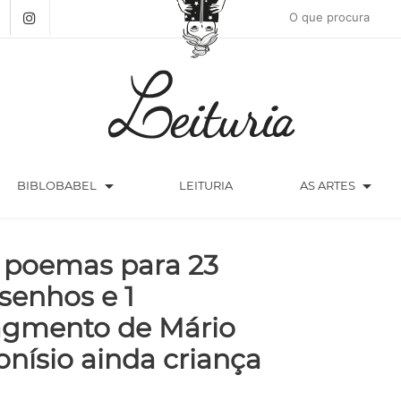
arrow_drop_down
arrow_drop_down
BIBLOBABEL
LEITURIA
AS ARTES
 poemas para 23
senhos e 1
agmento de Mário
onísio ainda criança