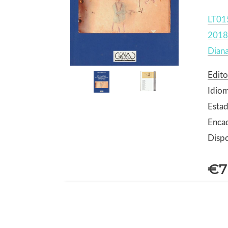
LT01
2018
Diana
Edito
Idio
Estad
Enca
Dispo
€7