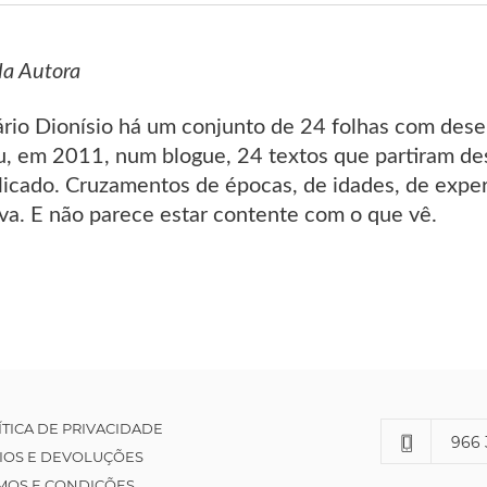
da Autora
rio Dionísio há um conjunto de 24 folhas com des
u, em 2011, num blogue, 24 textos que partiram d
blicado. Cruzamentos de épocas, de idades, de exp
rva. E não parece estar contente com o que vê.
ÍTICA DE PRIVACIDADE
966 
IOS E DEVOLUÇÕES
MOS E CONDIÇÕES