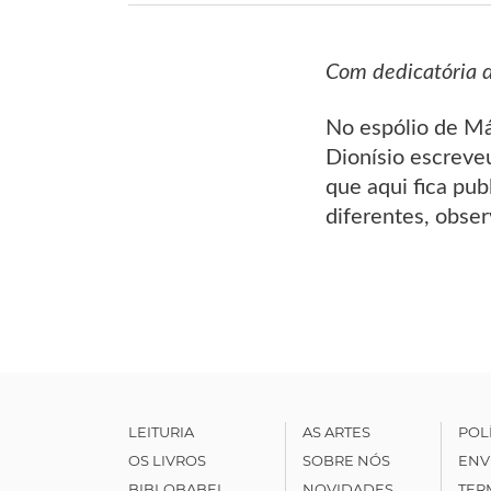
Com dedicatória 
No espólio de Má
Dionísio escreve
que aqui fica pu
diferentes, obse
LEITURIA
AS ARTES
POL
OS LIVROS
SOBRE NÓS
ENV
BIBLOBABEL
NOVIDADES
TER