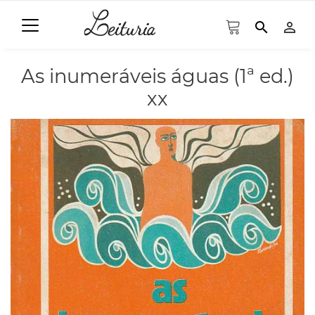
search
person_outline
As inumeráveis águas (1ª ed.)
xx