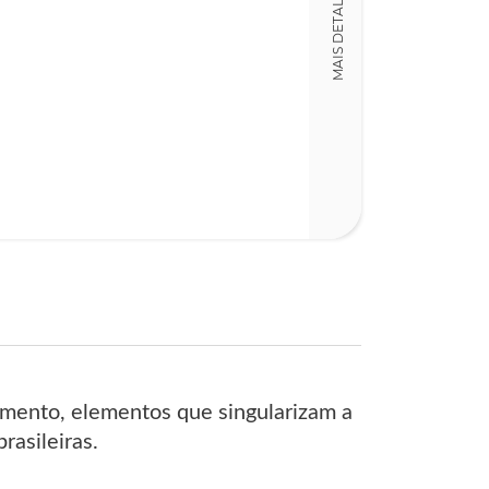
MAIS DETALHES
LT015357
Detalhes físico
Dimensões
15,00 x 20,00 x
Nº Páginas
133
vimento, elementos que singularizam a
rasileiras.