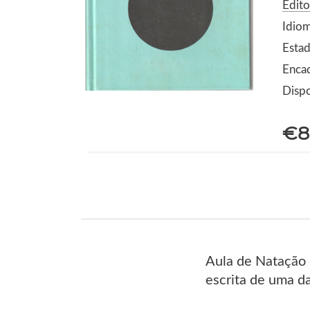
Edit
Idio
Estad
Encad
Dispo
€8
Aula de Natação é
escrita de uma d