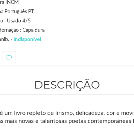
ora INCM
ma Português PT
o : Usado 4/5
ernação : Capa dura
nib. -
Indisponível
DESCRIÇÃO
 um livro repleto de lirismo, delicadeza, cor e mo
as mais novas e talentosas poetas contemporâneas b