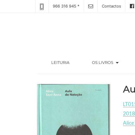
966 316 945 *
Contactos
arrow_drop_down
(CURRENT)
LEITURIA
OS LIVROS
Au
LT01
2018
Alice