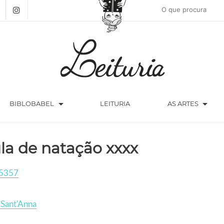
arrow_drop_down
arrow_drop_down
BIBLOBABEL
LEITURIA
AS ARTES
la de natação xxxx
5357
 Sant'Anna