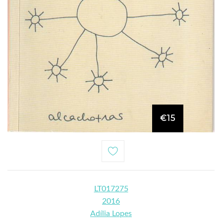
€15
LT017275
2016
Adília Lopes