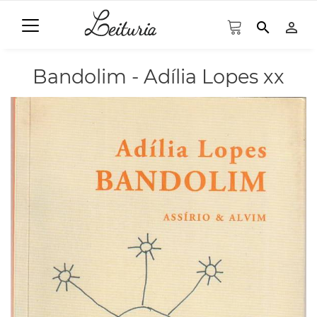
search
person_outline
Bandolim - Adília Lopes xx