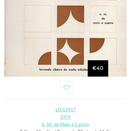
€40
LT013917
1975
E. M. de Melo e Castro