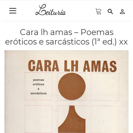
search
person_outline
Cara lh amas – Poemas
eróticos e sarcásticos (1ª ed.) xx