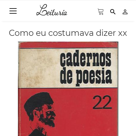
search
person_outline
Como eu costumava dizer xx