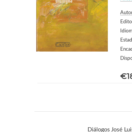
Autor
Edito
Idio
Esta
Enca
Dispo
€1
Diálogos José Lu