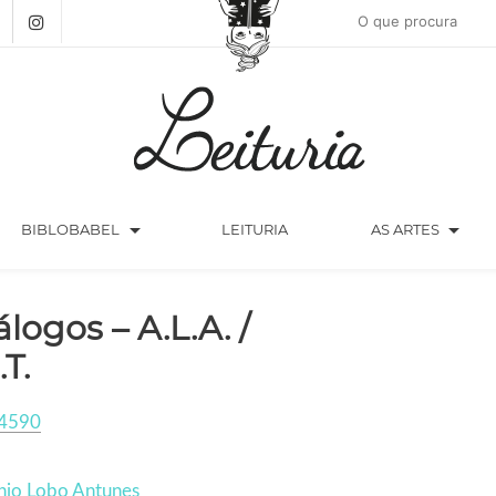
arrow_drop_down
arrow_drop_down
BIBLOBABEL
LEITURIA
AS ARTES
álogos – A.L.A. /
.T.
4590
nio Lobo Antunes