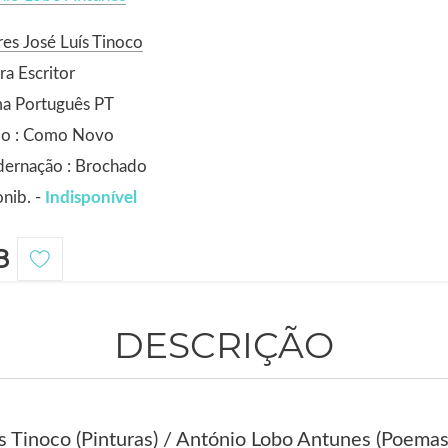
es José Luís Tinoco
ra Escritor
ma Português PT
do : Como Novo
dernação : Brochado
nib. -
Indisponível
8
DESCRIÇÃO
is Tinoco (Pinturas) / António Lobo Antunes (Poemas