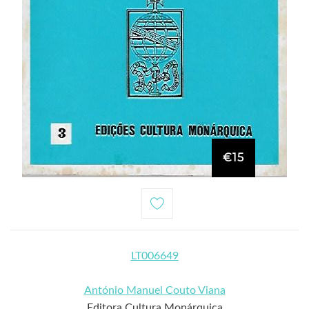
€15
LT006649
António Manuel Couto Viana
Editora Cultura Monárquica