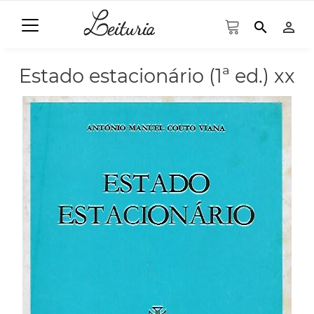
search
person_outline
Estado estacionário (1ª ed.) xx