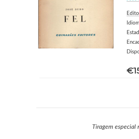
Edito
Idio
Estad
Enca
Dispo
€1
Tiragem especial