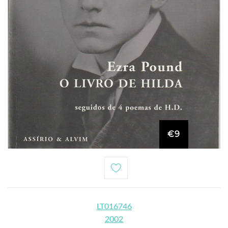
€9
LT016746
2002