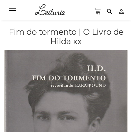
search
person_outline
Fim do tormento | O Livro de
Hilda xx