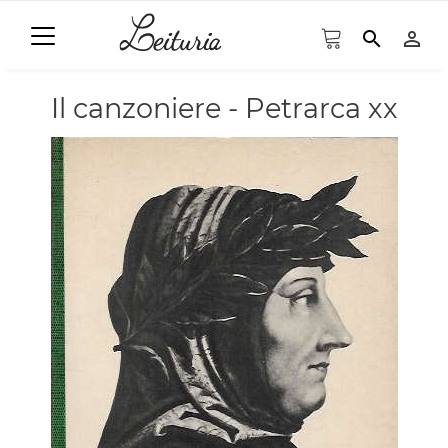
search
person_outline
Il canzoniere - Petrarca xx