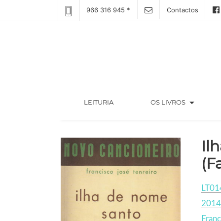
966 316 945 *
Contactos
arrow_drop_down
(CURRENT)
LEITURIA
OS LIVROS
Il
(F
LT01
2014
Franc