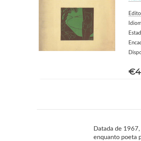
Edito
Idio
Estad
Enca
Dispo
€4
Datada de 1967, 
enquanto poeta p