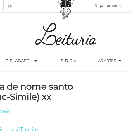
arrow_drop_down
arrow_drop_down
BIBLOBABEL
LEITURIA
AS ARTES
ha de nome santo
ac-Simile) xx
4664
isco José Tenreiro