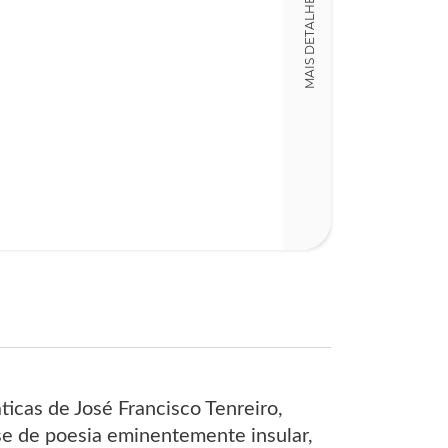
MAIS DETALHES
16,00 x 22,00 x
Nº Páginas
53
cas de José Francisco Tenreiro,
se de poesia eminentemente insular,