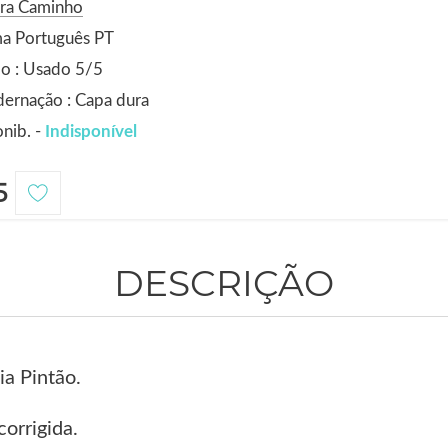
ora Caminho
ma Português PT
o : Usado 5/5
ernação : Capa dura
nib. -
Indisponível
5
DESCRIÇÃO
ia Pintão.
orrigida.