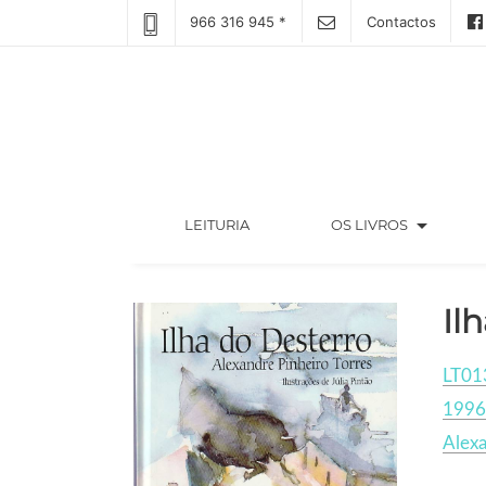
966 316 945 *
Contactos
arrow_drop_down
(CURRENT)
LEITURIA
OS LIVROS
Il
LT01
1996
Alexa