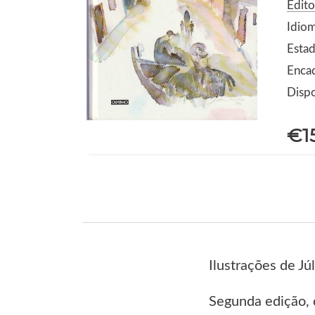
Edit
Idio
Estad
Encad
Dispo
€1
Ilustrações de Júl
Segunda edição, c