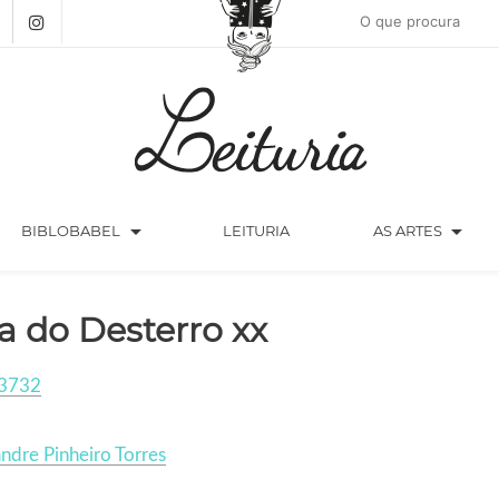
arrow_drop_down
arrow_drop_down
BIBLOBABEL
LEITURIA
AS ARTES
ha do Desterro xx
3732
ndre Pinheiro Torres