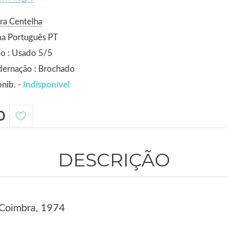
ra Centelha
ma Português PT
o : Usado 5/5
dernação : Brochado
nib. -
Indisponível
0
DESCRIÇÃO
 Coimbra, 1974