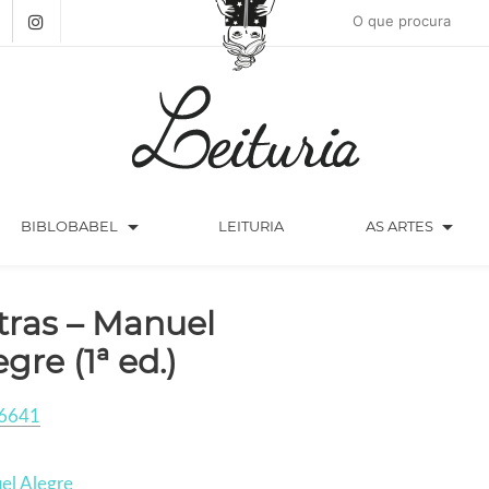
arrow_drop_down
arrow_drop_down
BIBLOBABEL
LEITURIA
AS ARTES
tras – Manuel
egre (1ª ed.)
6641
el Alegre