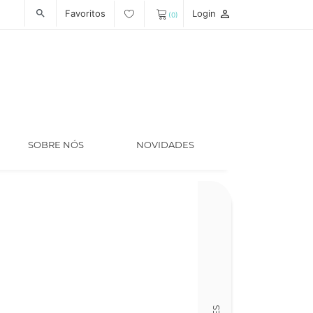
Favoritos
Login
person_outline
search
(0)
SOBRE NÓS
NOVIDADES
Código
LT006641