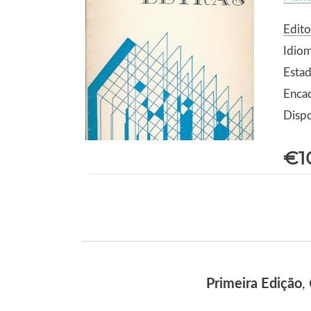
Edito
Idio
Estad
Enca
Dispo
€1
Primeira Edição
,