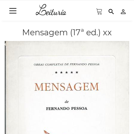
search
person_outline
Mensagem (17ª ed.) xx