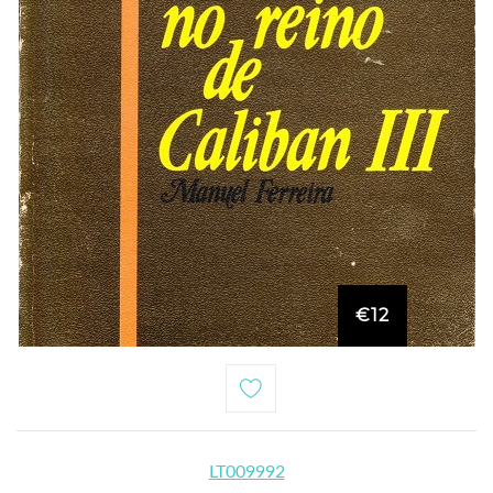
€12
LT009992