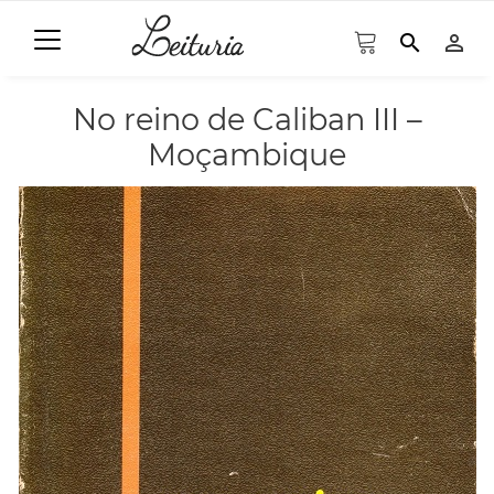
search
person_outline
No reino de Caliban III –
Moçambique