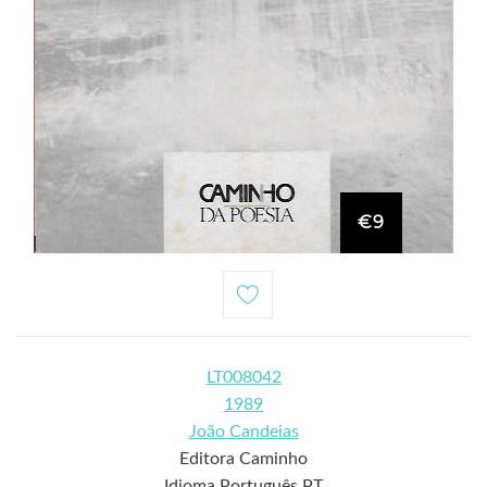
€9
LT008042
1989
João Candeias
Editora Caminho
Idioma Português PT