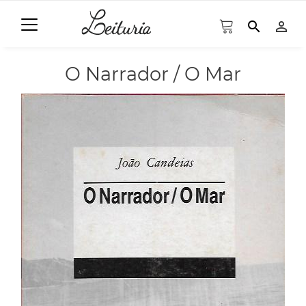
search
person_outline
O Narrador / O Mar