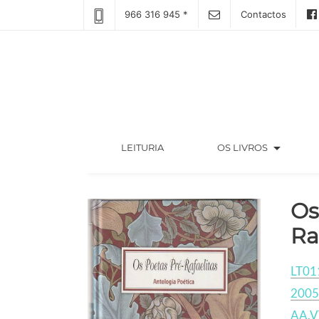
966 316 945 *
Contactos
arrow_drop_down
(CURRENT)
LEITURIA
OS LIVROS
Os
Ra
LT01
2005
AA.V