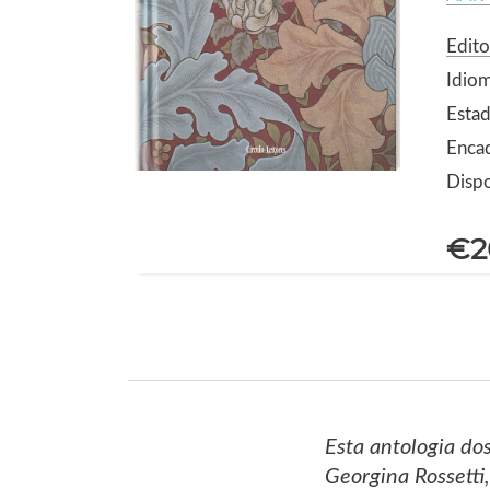
Edito
Idio
Estad
Encad
Dispo
€2
Esta antologia do
Georgina Rossetti,