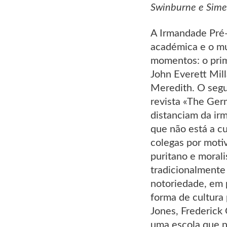
Swinburne e Sime
A Irmandade Pré-
académica e o mu
momentos: o prim
John Everett Mil
Meredith. O segu
revista «The Ger
distanciam da ir
que não está a c
colegas por moti
puritano e moral
tradicionalmente 
notoriedade, em 
forma de cultura
Jones, Frederick
uma escola que n