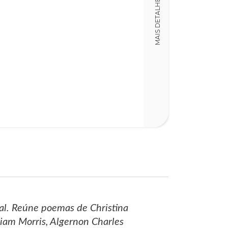
MAIS DETALHES
Detalhes físico
Dimensões
15,00 x 21,00 x
Nº Páginas
422
gal. Reúne poemas de Christina
lliam Morris, Algernon Charles