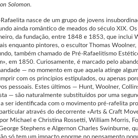
on Solomon.
Rafaelita nasce de um grupo de jovens insubordina
ndo ainda romântico de meados do século XIX. Os e
eiro, da fundação, entre 1848 e 1853, que inclui W
lais enquanto pintores, o escultor Thomas Woolner,
ndo, também chamado de Pré-Rafaelitismo Estético,
m», em 1850. Curiosamente, é marcado pelo aband
mandade — no momento em que aquela atinge algum
umprir com os princípios estipulados, ou apenas po
vos pessoais. Estes últimos — Hunt, Woolner, Coll
ista — são naturalmente substituídos por uma segu
a ser identificada com o movimento pré-rafelita pr
particular através do decorrente «Arts & Craft Mo
 por Michael e Christina Rossetti, William Morris,
 George Stephens e Algernon Charles Swinburne, qu
ão só tem um impacto enorme no pensamento popula