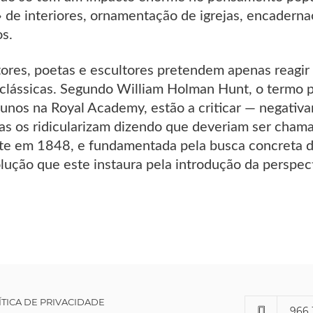
 de interiores, ornamentação de igrejas, encadernaç
os.
tores, poetas e escultores pretendem apenas reagir 
lássicas. Segundo William Holman Hunt, o termo pr
alunos na Royal Academy, estão a criticar — negativ
as os ridicularizam dizendo que deveriam ser chama
ite em 1848, e fundamentada pela busca concreta da 
lução que este instaura pela introdução da perspec
ÍTICA DE PRIVACIDADE
966 