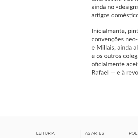
ainda no «design»
artigos doméstic
Inicialmente, pin
convenções neo-c
e Millais, ainda 
e os outros coleg
oficialmente ace
Rafael — e à revo
LEITURIA
AS ARTES
POL