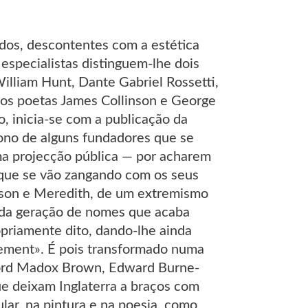
dos, descontentes com a estética
specialistas distinguem-lhe dois
illiam Hunt, Dante Gabriel Rossetti,
 os poetas James Collinson e George
 inicia-se com a publicação da
ono de alguns fundadores que se
a projecção pública — por acharem
rque se vão zangando com os seus
inson e Meredith, de um extremismo
nda geração de nomes que acaba
opriamente dito, dando-lhe ainda
vement». É pois transformado numa
 Ford Madox Brown, Edward Burne-
e deixam Inglaterra a braços com
r, na pintura e na poesia, como