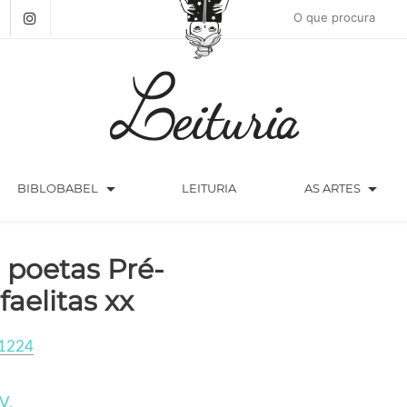
arrow_drop_down
arrow_drop_down
BIBLOBABEL
LEITURIA
AS ARTES
 poetas Pré-
faelitas xx
1224
V.