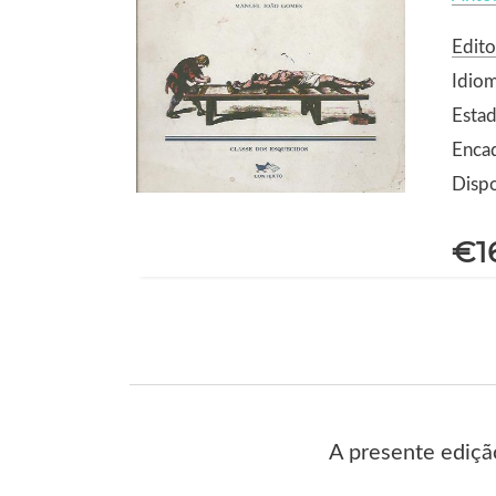
Edito
Idio
Estad
Enca
Dispo
€1
A presente ediçã