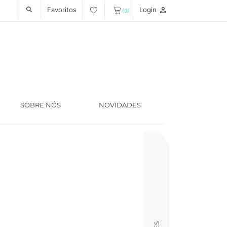
Favoritos
Login
person_outline
search
(0)
SOBRE NÓS
NOVIDADES
Código
LT007065