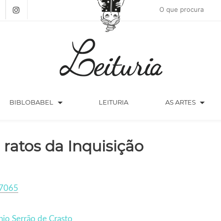
arrow_drop_down
arrow_drop_down
BIBLOBABEL
LEITURIA
AS ARTES
 ratos da Inquisição
7065
io Serrão de Crasto