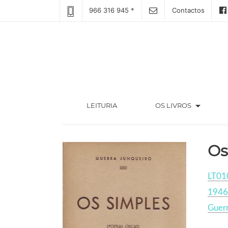
966 316 945 *
Contactos
arrow_drop_down
(CURRENT)
LEITURIA
OS LIVROS
Os
LT01
1946
Guerr