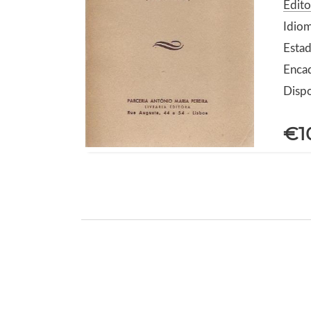
Edito
Idio
Estad
Enca
Dispo
€1