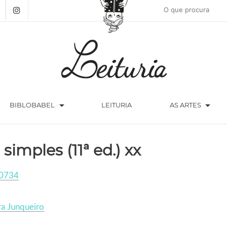
arrow_drop_down
arrow_drop_down
BIBLOBABEL
LEITURIA
AS ARTES
 simples (11ª ed.) xx
0734
a Junqueiro