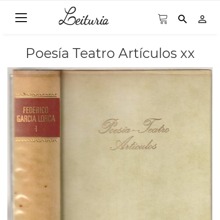
search
person_outline
Poesía Teatro Artículos xx