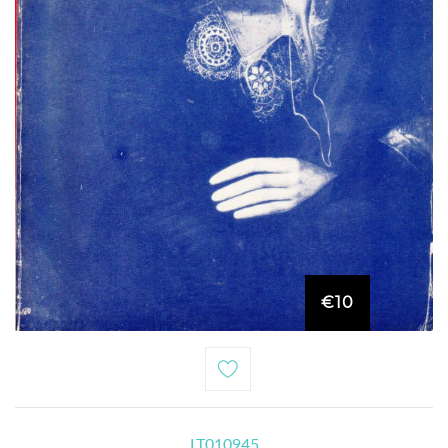
€10
LT010945