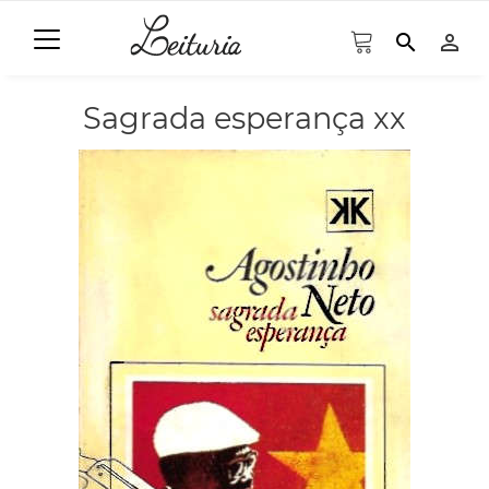
search
person_outline
Sagrada esperança xx