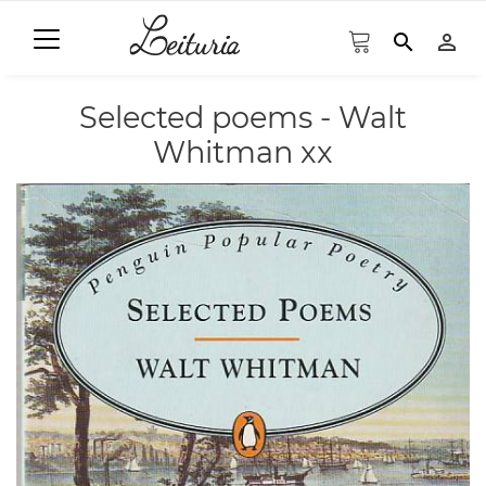
search
person_outline
Selected poems - Walt
Whitman xx