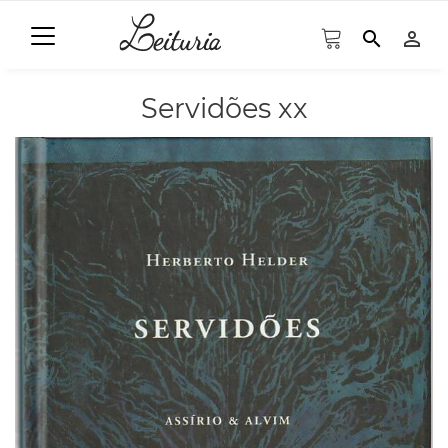
search
person_outline
Servidões xx