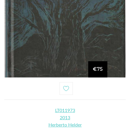
€75
LT011973
2013
Herberto Helder