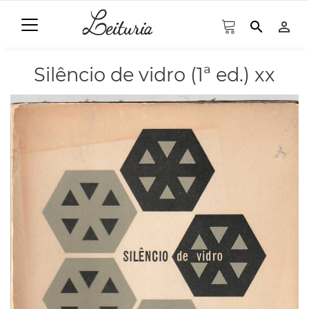
search
person_outline
Silêncio de vidro (1ª ed.) xx