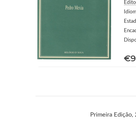
Edito
Idio
Estad
Enca
Dispo
€9
Primeira Edição,