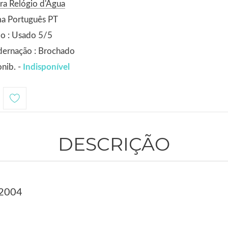
ra Relógio d'Água
ma Português PT
o : Usado 5/5
dernação : Brochado
nib. -
Indisponível
DESCRIÇÃO
 2004