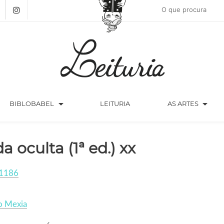
arrow_drop_down
arrow_drop_down
BIBLOBABEL
LEITURIA
AS ARTES
da oculta (1ª ed.) xx
1186
o Mexia