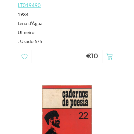
LT019490
1984
Lena d’Água
Ulmeiro
: Usado 5/5
€10