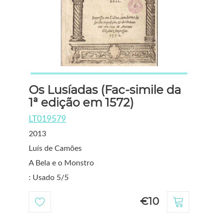
Os Lusíadas (Fac-simile da
1ª edição em 1572)
LT019579
2013
Luís de Camões
A Bela e o Monstro
: Usado 5/5
€10