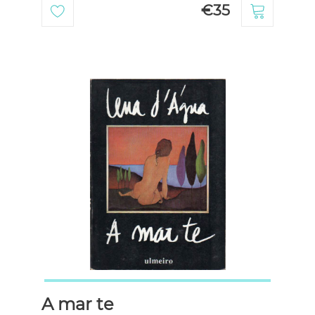
€35
A mar te