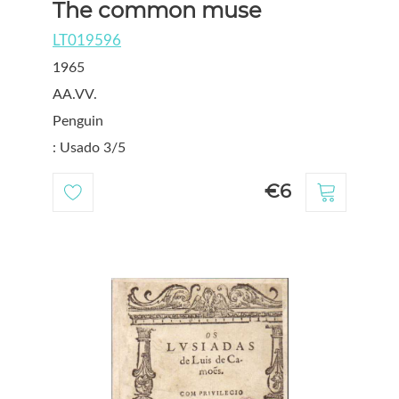
The common muse
LT019596
1965
AA.VV.
Penguin
: Usado 3/5
€6