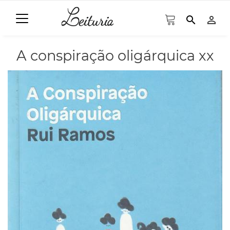
search
person_outline
A conspiração oligárquica xx