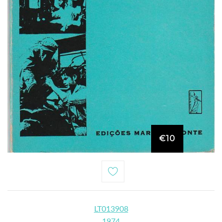
€10
LT013908
1974