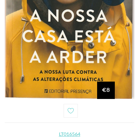
€8
LT016564