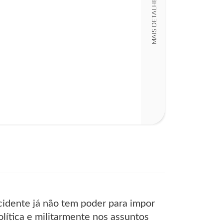
MAIS DETALHES
13,00 x 20,00 x
Nº Páginas
139
cidente já não tem poder para impor
olítica e militarmente nos assuntos