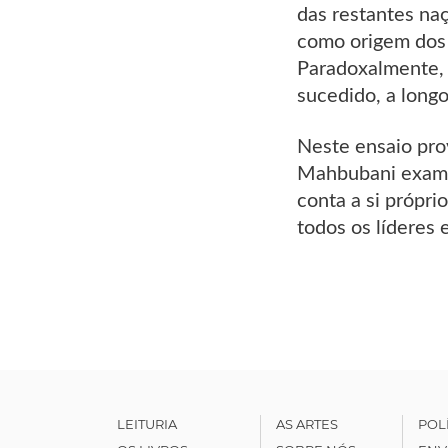
das restantes na
como origem dos 
Paradoxalmente, 
sucedido, a long
Neste ensaio prov
Mahbubani examin
conta a si própri
todos os líderes 
LEITURIA
AS ARTES
POL