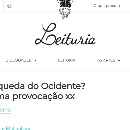
arrow_drop_down
arrow_drop_down
BIBLOBABEL
LEITURIA
AS ARTES
queda do Ocidente?
a provocação xx
4150
ore Mahbubani