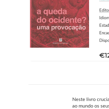
Edito
Idio
Estad
Encad
Dispo
€1
Neste livro cruc
ao mundo os seus 