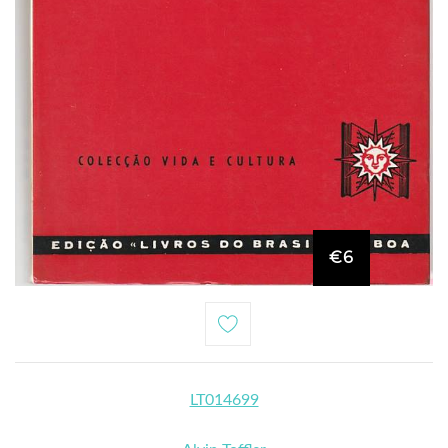
€6
LT014699