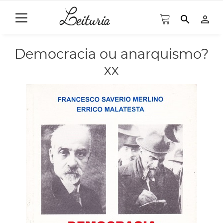
search
person_outline
Democracia ou anarquismo?
xx