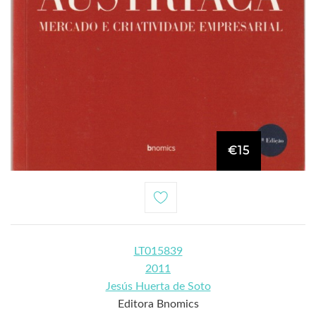
€15
LT015839
2011
Jesús Huerta de Soto
Editora Bnomics