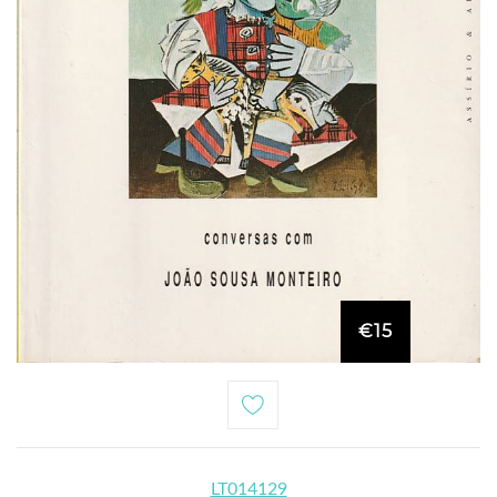
€15
LT014129