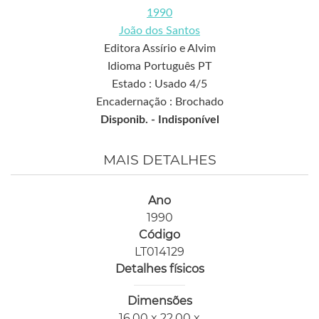
1990
João dos Santos
Editora Assírio e Alvim
Idioma Português PT
Estado : Usado 4/5
Encadernação : Brochado
Disponib. -
Indisponível
MAIS DETALHES
Ano
1990
Código
LT014129
Detalhes físicos
Dimensões
16,00 x 22,00 x