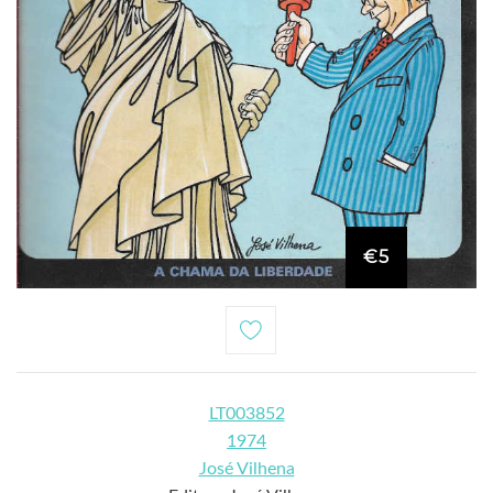
€5
LT003852
1974
José Vilhena