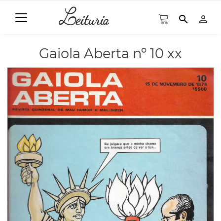
search
person_outline
Gaiola Aberta nº 10 xx