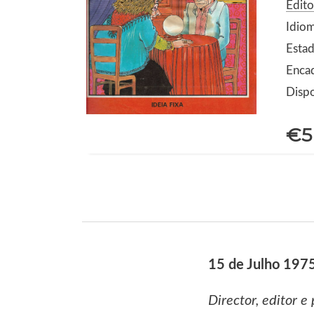
Edito
Idio
Estad
Encad
Dispo
€5
15 de Julho 197
Director, editor e