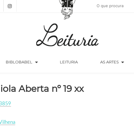
arrow_drop_down
arrow_drop_down
BIBLOBABEL
LEITURIA
AS ARTES
iola Aberta nº 19 xx
3859
Vilhena