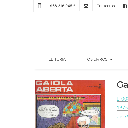
966 316 945 *
Contactos
arrow_drop_down
(CURRENT)
LEITURIA
OS LIVROS
Ga
LT00
1975
José 