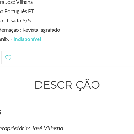
ra José Vilhena
ma Português PT
o : Usado 5/5
ernação : Revista, agrafado
nib. -
Indisponível
DESCRIÇÃO
5
 proprietário: José Vilhena