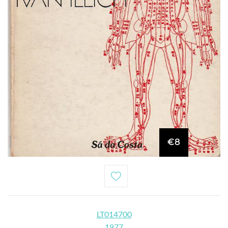
€8
LT014700
1977