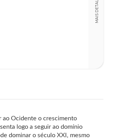
MAIS DETALHES
Detalhes físico
Nº Páginas
395
r ao Ocidente o crescimento
enta logo a seguir ao domínio
pode dominar o século XXI, mesmo