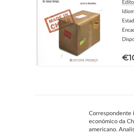
Edito
Idio
Estad
Enca
Dispo
€1
Correspondente i
económico da Chi
americano. Anali