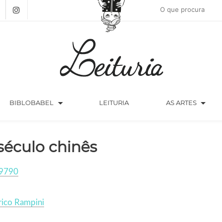
arrow_drop_down
arrow_drop_down
BIBLOBABEL
LEITURIA
AS ARTES
século chinês
9790
rico Rampini